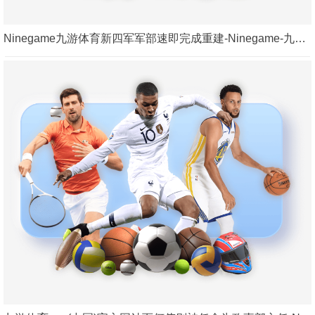
Ninegame九游体育新四军军部速即完成重建-Ninegame-九游体育(中国)官方网站|jiuyou.com