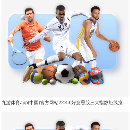
九游体育app(中国)官方网站22:43 好意思股三大指数短线拉升转涨-Ninegame-九游体育(中国)官方网站|jiuyou.com