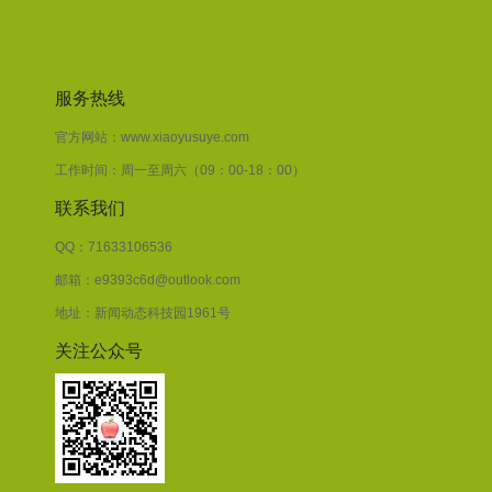
服务热线
官方网站：www.xiaoyusuye.com
工作时间：周一至周六（09：00-18：00）
联系我们
QQ：71633106536
邮箱：e9393c6d@outlook.com
地址：新闻动态科技园1961号
关注公众号