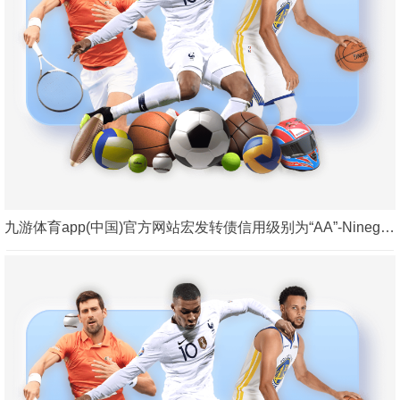
九游体育app(中国)官方网站宏发转债信用级别为“AA”-Ninegame-九游体育(中国)官方网站|jiuyou.com