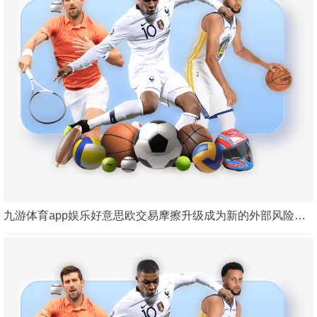
九游体育app娱乐好意思欧交易摩擦升级成为新的外部风险点-Ninegame-九游体育(中国)官方网站|jiuyou.com