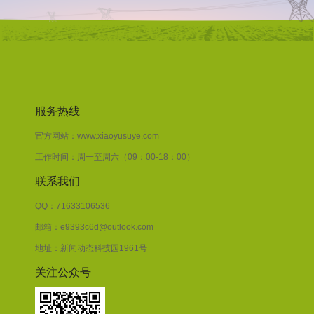
服务热线
官方网站：www.xiaoyusuye.com
工作时间：周一至周六（09：00-18：00）
联系我们
QQ：71633106536
邮箱：e9393c6d@outlook.com
地址：新闻动态科技园1961号
关注公众号