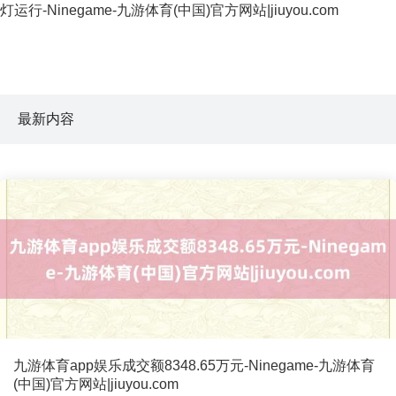
灯运行-Ninegame-九游体育(中国)官方网站|jiuyou.com
最新内容
九游体育app娱乐成交额8348.65万元-Ninegame-九游体育
(中国)官方网站|jiuyou.com